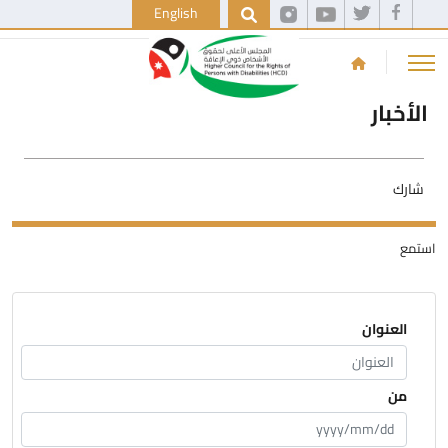
English
الأخبار
شارك
استمع
العنوان
من