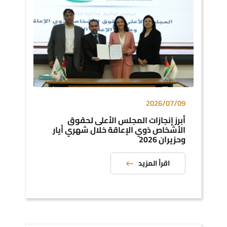
2026/07/09
أﺑﺮز إﻧﺠﺎزات اﻟﻤﺠﻠﺲ اﻷﻋﻠﻰ ﻟﺤﻘﻮق
اﻷﺷﺨﺎص ذوي اﻹﻋﺎﻗﺔ ﺧﻼل ﺷﻬﺮي أﻳﺎر
وﺣﺰﻳﺮان 2026
اقرأ المزيد