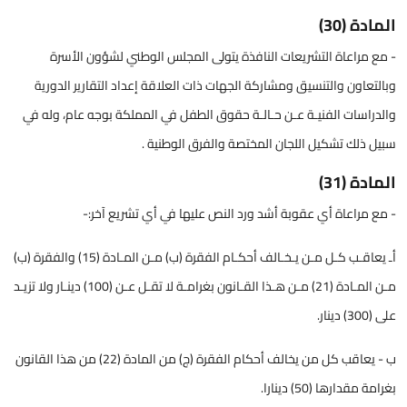
المادة (30)
- مع مراعاة التشريعات النافذة يتولى المجلس الوطني لشؤون الأسرة
وبالتعاون والتنسيق ومشاركة الجهات ذات العلاقة إعداد التقارير الدورية
والدراسات الفنيـة عـن حـالـة حقوق الطفل في المملكة بوجه عام، وله في
سبيل ذلك تشكيل اللجان المختصة والفرق الوطنية .
المادة (31)
- مع مراعاة أي عقوبة أشد ورد النص عليها في أي تشريع آخر:-
أـ يعاقـب كـل مـن يـخـالف أحكـام الفقرة (ب) مـن المـادة (15) والفقرة (ب)
مـن المـادة (21) مـن هـذا القـانون بغرامـة لا تقـل عـن (100) دينـار ولا تزيـد
على (300) دينار.
ب - يعاقب كل من يخالف أحكام الفقرة (ج) من المادة (22) من هذا القانون
بغرامة مقدارها (50) دينارا.