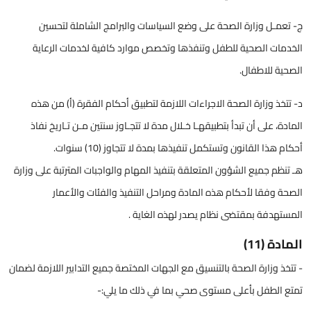
ج- تعمـل وزارة الصحة على وضع السياسات والبرامج الشاملة لتحسين
الخدمات الصحية للطفل وتنفذها وتخصص موارد كافية لخدمات الرعاية
الصحية للاطفال.
د- تتخذ وزارة الصحة الاجراءات اللازمة لتطبيق أحكام الفقرة (أ) من هذه
المادة، على أن تبدأ بتطبيقهـا خـلال مدة لا تتجـاوز سنتين مـن تـاريخ نفاذ
أحكام هذا القانون وتستكمل تنفيذها بمدة لا تتجاوز (10) سنوات.
هـ تنظم جميع الشؤون المتعلقة بتنفيذ المهام والواجبات المترتبة على وزارة
الصحة وفقا لأحكام هذه المادة ومراحل التنفيذ والفئات والأعمار
المستهدفة بمقتضى نظام يصدر لهذه الغاية .
المادة (11)
- تتخذ وزارة الصحة بالتنسيق مع الجهات المختصة جميع التدابير اللازمة لضمان
تمتع الطفل بأعلى مستوى صحي بما في ذلك ما يلي:-