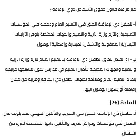
مع مراعاة قانون حقوق الأشخاص ذوي الإعاقة:-
أ- للطفل ذي الإعاقـة الحـق فـي التعليم العام ودمجـه فـي المؤسسات
التعليمية، وتلتزم وزارة التربية والتعليم والجهات المختصة بتوفير الترتيبات
التيسيرية المعقولـة والأشكال الميسرة وإمكانية الوصول.
ب - اذا تعـذر التحاق الطفـل ذي الاعاقـة بـالتعليم العـام تلتزم وزارة التربية
والتعليم والجهات المختصة بتأمين التعليم في مدارس تكون مناهجها مرتبطة
بنظام التعليم العام وملائمة لحاجات الطفل ذي الاعاقة وقريبة من مكان
إقامته أو يسهل الوصول اليها.
المادة (26)
أـ للطفـل ذي الإعاقـة الـحـق فـي التـدريب والتأهيل المهنـي عنـد بلوغه سن
العمـل فـي مؤسسات ومراكز التدريب والتأهيل ذاتها المخصصة لغيره من
الأطفال.