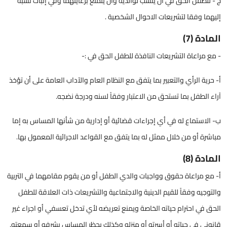
ج - للطفل الحق في أن ينسب لوالديه وأن يتمتع برعايتهما وفي إثبات نسبه
إليهما وفقا لتشريعات الاحوال الشخصية .
المادة (7)
- مع مراعاة التشريعات النافذة للطفل الحق في :-
أ- حرية الرأي والتعبير بما يتفق مع النظام العام والآداب العامة على أن تؤخذ
آراء الطفل بما تستحق من الاعتبار وفقاً لسنه ودرجة نضجه.
ب- الاستماع له في أي إجراءات قضائية أو إدارية من شأنها المساس به إما
مباشرة أو من خلال ممثل له بما يتفق مع القواعد الاجرائية المعمول بها.
المادة (8)
أ- مع مراعاة حقوق وواجبات والدي الطفل أو من يقوم مقامهما في التربية
والتوجيه وفقاً للقيم الدينية والاجتماعية والتشريعات ذات العلاقة للطفل
الحق في احترام حياته الخاصة ويمنع تعريضه لأي تدخل تعسفي أو اجراء غير
قانوني في حياته أو أسرته أو منزله وكذلك يحظر المساس بشرفه أو سمعته.