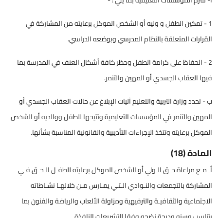
أ- تلتزم المؤسسات التعليمية بما يلي : -
1 - تمكين الطفل و وليه أو الشخص الموكل برعايته من المشاركة في
القرارات المتعلقة بالنظام المدرسي وبوضعه الدراسي.
2 - الحفاظ على كرامة الطفل وحظر كافة أشكال العنف في المدرسة بما
فيها العقاب الجسدي أو المهين والتنمر.
ب - تحدد وزارة التربية والتعليم آليات الإبلاغ عن حالات العقاب الجسدي أو
المهين والتنمر في المؤسسات التعليمية وتتيحها للطفل ووالديه أو الشخص
الموكل برعايته وتتخذ الإجراءات التأديبية والقانونية المناسبة بشأنها.
المادة (18)
أـ مـع مراعاة حـق الـولي أو الشخص الموكل برعايته للطفـل الـحـق فـي
المشاركة بالتجمعات والنـوادي الـتـي يمـارس مـن خلالهـا نشـاطاته
الاجتماعية والثقافيـة والترفيهية ومزاولة الألعاب والرياضة والفنون بما
يتناسب وسنه ودرجة نضجه وفقا للتشريعات النافذة.