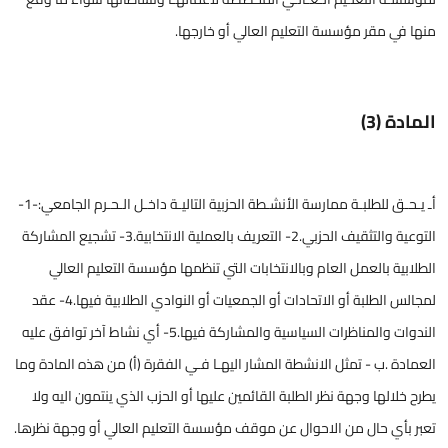
منها في مقر مؤسسة التعليم العالي أو خارجها.
المادة (3)
أـ يـحـق للطلبـة ممارسة الأنشـطة الحزبية التاليـة داخـل الـحـرم الجامعي:-1-
التوعية والتثقيف الحزبي.2- التعريف بالعملية الانتخابية.3- تشجيع المشاركة
الطلابية بالعمل العام وبالانتخابات التي تنظمها مؤسسة التعليم العالي
لمجالس الطلبة أو الاتحادات أو الجمعيات أو النوادي الطلابية فيها.4- عقد
الندوات والمناظرات السياسية والمشاركة فيها.5- أي نشاط آخر توافق عليه
العمادة .ب - تمثل الانشطة المشار اليهـا فـي الفقرة (أ) من هذه المادة وما
يطرح خلالها وجهة نظر الطلبة القائمين عليها أو الحزب الذي ينتمون اليه ولا
تعبر بأي حال من الاحوال عن موقف مؤسسة التعليم العالي أو وجهة نظرها.