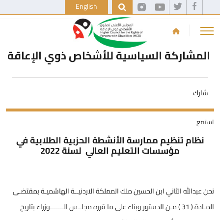
English
المشاركة السياسية للأشخاص ذوي الإعاقة
شارك
استمع
نظام تنظيم ممارسة الأنشطة الحزبية الطلابية في
مؤسسات التعليم العالي لسنة 2022
نحن عبدالله الثاني ابن الحسين ملك المملكة الاردنيــة الهاشميـة بمقتضـى
المـادة ( 31 ) مـن الدستور وبناء على ما قرره مجلــس الـــــــوزراء بتاريخ