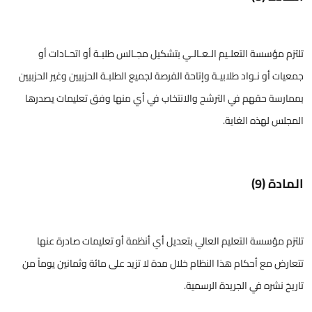
تلتزم مؤسسة التعلـيم الـعـالـي بتشكيل مجـالس طلبـة أو اتحـادات أو
جمعيات أو نـواد طلابيـة وإتاحة الفرصة لجميع الطلبـة الحزبيين وغير الحزبيين
بممارسة حقهم في الترشح والانتخاب في أي منها وفق تعليمات يصدرها
المجلس لهذه الغاية.
المادة (9)
تلتزم مؤسسة التعليم العالي بتعديل أي أنظمة أو تعليمات صادرة عنها
تتعارض مع أحكام هذا النظام خلال مدة لا تزيد على مائة وثمانين يوماً من
تاريخ نشره في الجريدة الرسمية.