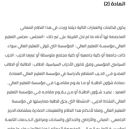
المادة (2)
يكون للكلمات والعبارات التالية حيثما وردت في هذا النظام المعاني
المخصصة لها أدناه ما لم تدل القرينة على غير ذلك: -المجلس : مجلس التعليم
العالي.مؤسسـة التعليم العالي : المؤسسة التي تتولى التعليم العالي سواء
كانت جامعة أو كلية جامعية أو كلية مجتمع متوسطة أو غيرها.الحزب : الحزب
السياسي المؤسس وفق قانون الأحزاب السياسية. الطالب : الطالبة أو الطالب
العضـو فـي الحـزب المنتظم بالدراسة في مؤسسة التعليم العالي.العمادة
:عمادة شؤون الطلبـة أو مـا يقـوم مقامـهـا فـي مؤسسة التعليم العالي .
العميد : عميـد شـؤون الطلبـة أو مـن يـقـوم مقامـه فـي مؤسسة التعليم
العالي.النشاط الحزبي : الانشطة التي يحق للطلبة ممارستها في مؤسسة
التعليم العالي وفقا لأحكام هذا النظام والتعليمات الصادرة بمقتضاه.الحرم
الجامعي : المباني والأراضي والحدائق والساحات ومرافق الـخـدمات التابعـة
لمؤسسـة التعلـيم الـعـالـي المخصصة لأعمالهـا ونشاطاتها سواء ما وقع