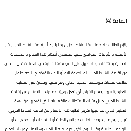
المادة (4)
يلتزم الطالب عند ممارسة النشاط الحزبي بما يلي :-أ- إقامة النشاط الحزبي في
الأمكنة والأوقات الموافق عليها بمقتضى أحكام هذا النظام والتعليمات
الصادرة بمقتضاه.ب الحصول على الموافقة الخطية من العمادة قبل الاعلان
عن اقامة النشاط الحزبي او الدعوة اليه أو البدء بتنفيذه .ج- الحفاظ على
سلامة منشآت مؤسسة التعليم العالي ومرافقها وحسن سير العملية
التعليمية فيها وعدم القيام بأي فعل يعيق عملها.د - الامتناع عن إقامة
النشاط الحزبي خلال فترات الامتحانات والفعاليات التي تقيمها مؤسسة
التعليم العالي بما فيها تخريج الطلبة.هـ- الامتناع عن اقامة النشاط الحزبـي
قبـل يـوم مـن موعد انتخابات مجالس الطلبة أو الاتحادات أو الجمعيات أو
النوادي الطلابية وفي اليوم الذي يجرى فيه الانتخاب.و- الامتناع عن استخدام