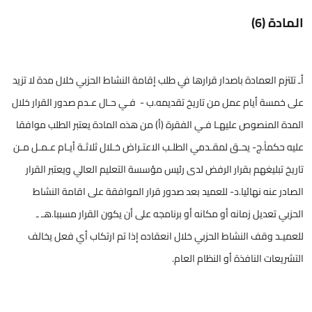
المادة (6)
أـ تلتزم العمادة باصدار قرارها في طلب إقامة النشاط الحزبي خلال مدة لا تزيد
على خمسة أيام عمل من تاريخ تقديمه.ب - فـي حـال عـدم صدور القرار خلال
المدة المنصوص عليهـا فـي الفقرة (أ) من هذه المادة يعتبر الطلب موافقا
عليه حكماً.ج- يحـق لمقـدمي الطلـب الاعتـراض خـلال ثلاثـة أيـام عـمـل مـن
تاريخ تبليغهم بقرار الرفض لدى رئيس مؤسسة التعليم العالي ويعتبر القرار
الصادر عنه نهائيا.د- للعميد بعد صدور قرار الموافقة على اقامة النشاط
الحزبي تعديل زمانه أو مكانه أو برنامجه على أن يكون القرار مسببا.هـ ـ
للعميـد وقف النشاط الحزبي خلال انعقاده إذا تم ارتكاب أي فعل يخالف
التشريعات النافذة أو النظام العام.