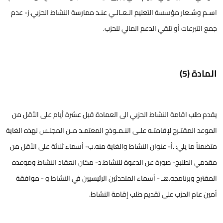
اسـم وشـعار مؤسسة التعليم الـعـالـي عنـد ممارسة النشاط الحزبي.ز- عدم
جمع التبرعات أو تلقي الدعم المالي للحزب.
المادة (5)
يقدم طلب اقامة النشاط الحزبي الى العمادة قبل عشرة أيام على الأقل من
الموعد المقتـرح لإقامتـه علـى النـمـوذج المعتمـد مـن المجلـس لهذه الغاية
متضمناً ما يلي: .أ- عنوان النشاط والغاية منه.ب- أسماء ثلاثة على الأقل من
مقدمي الطلبج- صورة عن الدعوة للنشاط.د- مكان انعقاد النشاط وموعده
المقترح وبرنامجه.هـ - أسماء المتحدثين الرئيسيين في النشاط.و - موافقة
أمين عام الحزب على تقديم طلب إقامة النشاط.