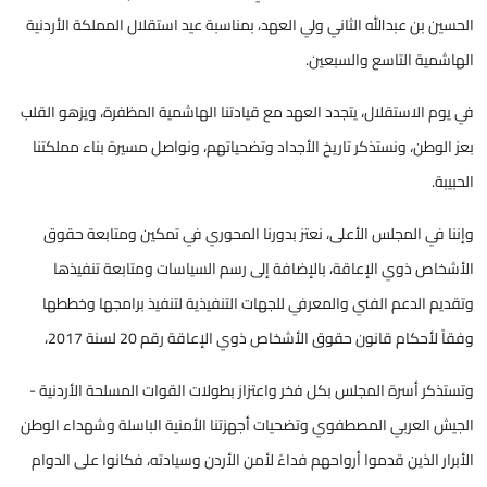
الحسين بن عبدالله الثاني ولي العهد، بمناسبة عيد استقلال المملكة الأردنية
الهاشمية التاسع والسبعين.
في يوم الاستقلال، يتجدد العهد مع قيادتنا الهاشمية المظفرة، ويزهو القلب
بعز الوطن، ونستذكر تاريخ الأجداد وتضحياتهم، ونواصل مسيرة بناء مملكتنا
الحبيبة.
وإننا في المجلس الأعلى، نعتز بدورنا المحوري في تمكين ومتابعة حقوق
الأشخاص ذوي الإعاقة، بالإضافة إلى رسم السياسات ومتابعة تنفيذها
وتقديم الدعم الفني والمعرفي للجهات التنفيذية لتنفيذ برامجها وخططها
وفقاً لأحكام قانون حقوق الأشخاص ذوي الإعاقة رقم 20 لسنة 2017،
وتستذكر أسرة المجلس بكل فخر واعتزاز بطولات القوات المسلحة الأردنية -
الجيش العربي المصطفوي وتضحيات أجهزتنا الأمنية الباسلة وشهداء الوطن
الأبرار الذين قدموا أرواحهم فداءً لأمن الأردن وسيادته، فكانوا على الدوام