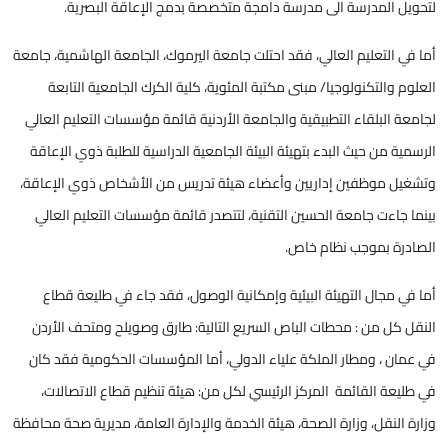
لتحويل المدرسة الى مدرسة دامجة متخصصة بدمج الإعاقة البصرية.
أما في التعليم العالي، فقد احتلت جامعة اليرموك، الجامعة الهاشمية، جامعة
العلوم والتكنولوجيا/ مبنى مكتبة المئوية، كلية الكرك الجامعية التابعة
لجامعة البلقاء التطبيقية والجامعة الأردنية قائمة مؤسسات التعليم العالي
الرسمية من حيث البدء بتهيئة البيئة الجامعية الدراسية للطلبة ذوي الإعاقة
وتشغيل موظفين إداريين وأعضاء هيئة تدريس من الأشخاص ذوي الإعاقة،
بينما جاءت جامعة الحسين التقنية، لتتصدر قائمة مؤسسات التعليم العالي
الصادرة بموجب نظام خاص.
أما في مجال التهيئة البيئية وإمكانية الوصول، فقد جاء في طليعة قطاع
النقل كل من : محطات الباص السريع التالية: طارق وصويلح ومتحف الأردن
في عمان ، ومطار الملكة علياء الدولي، أما المؤسسات الحكومية فقد كان
في طليعة القائمة المركز الرئيسي لكل من: هيئة تنظيم قطاع الاتصالات،
وزارة النقل، وزارة الصحة، هيئة الخدمة والإدارة العامة، مديرية صحة محافظة