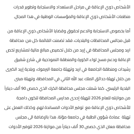
الأشخاص ذوي الإعاقة في مراحل الاستعداد والاستجابة وتطوير قدرات
منظمات الأشخاص ذوي الإعاقة والمؤسسات الوطنية في هذا المجال.
أما بخصوص الاستجابة والدعم لحقوق وقضايا الأشخاص ذوي الإعاقة من
قبل مجالس المحافظات والبلديات، فقد تضمنت القائمة كل من: محافظة
اربد ومجلس المحافظة في إربد من خلال تخصيص مبالغ مالية لمشاريع تخص
الإعاقة ودعم مسح لواء الكورة والمنطقة النموذجية في شارع شفيق
رشيدات ومنطقة الجامعة في اربد وتهيئة جامعة اليرموك، وبلدية إربد الكبرى
من خلال تهيئة حدائق الملك عبد الله الثاني في المحافظة، وتهيئة مبنى
البلدية الرئيسي. كما شملت مجلس محافظة الكرك الذي خصص 90 ألف ديناراً
من موازنته للعام 2026 لتهيئة إحدى مدارس المحافظة لتكون دامجة
للأشخاص ذوي الإعاقة مع توفير الأدوات المساندة لهم، وكذلك العمل على
تهيئة عمادة شؤون الطلبة في جامعة مؤتة. هذا بالإضافة الى مجلس
محافظة معان الذي خصص 30 ألف ديناراً من موازنة 2026 لتوفير الأدوات