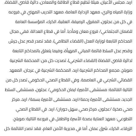
اربد، مجلس الأعيان، هيئة تنظيم قطاع الطاقة والمعادن، دائرة قاضي القضاة،
وزارة المياه والري، معهد الإدارة العامة، معهد التدريب المهني في فروعه
في كل من عجلون، المفرق، الرصيفة، العقبة، الكرك، المؤسسة العامة
للضمان الاجتماعي/ فروع معان ومأدبا. أما في قطاع العدالة، ففي مجال
المحاكم التابعة لوزارة العدل (القضاء النظامي)، فقد تصدر قصر عدل جرش
وقصر عدل السلط قائمة المباني المهيأة، وفيما يتعلق بالمحاكم التابعة
لدائرة قاضي القضاة (القضاء الشرعي)، تصدرت كل من: المحكمة الشرعية
صويلح، مجمع المحاكم الشرعية اربد، المحكمة الشرعية في عرجان، المعهد
القضائي الشرعي في العاصمة. وفي القطاع الصحي الحكومي تصدر كل من
التالية القائمة: مستشفى الأميرة ايمان الحكومي/ عجلون، مستشفى السلط
الجديد، مستشفى الأميرة رحمة/اربد، مستشفى الأميرة بسمة/ اربد، مركز
صحي صخرة /عجلون، مركز صحي سهل حوران/ اربد. في القطاع الصحي
التطوعي: معهد العناية بصحة الأسرة والطفل في فروعه التالية: صويلح،
الزرقاء، الكرك، شرق عمان. أما في مديرية الأمن العام، فقد تصدر القائمة كل