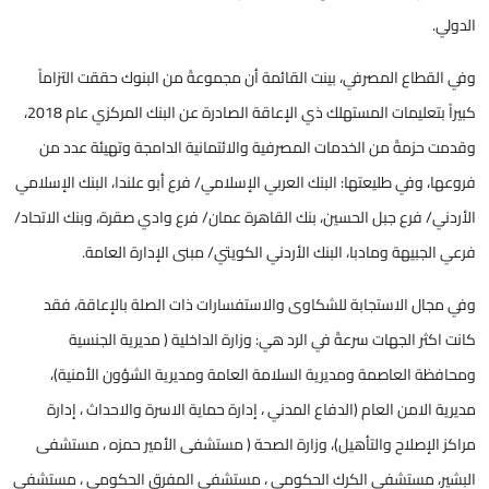
الدولي.
وفي القطاع المصرفي، بينت القائمة أن مجموعةً من البنوك حققت التزاماً
كبيراً بتعليمات المستهلك ذي الإعاقة الصادرة عن البنك المركزي عام 2018،
وقدمت حزمةً من الخدمات المصرفية والائتمانية الدامجة وتهيئة عدد من
فروعها، وفي طليعتها: البنك العربي الإسلامي/ فرع أبو علندا، البنك الإسلامي
الأردني/ فرع جبل الحسين، بنك القاهرة عمان/ فرع وادي صقرة، وبنك الاتحاد/
فرعي الجبيهة ومادبا، البنك الأردني الكويتي/ مبنى الإدارة العامة.
وفي مجال الاستجابة للشكاوى والاستفسارات ذات الصلة بالإعاقة، فقد
كانت اكثر الجهات سرعةً في الرد هي: وزارة الداخلية ( مديرية الجنسية
ومحافظة العاصمة ومديرية السلامة العامة ومديرية الشؤون الأمنية)،
مديرية الامن العام (الدفاع المدني ، إدارة حماية الاسرة والاحداث ، إدارة
مراكز الإصلاح والتأهيل)، وزارة الصحة ( مستشفى الأمير حمزه ، مستشفى
البشير، مستشفى الكرك الحكومي ، مستشفى المفرق الحكومي ، مستشفى