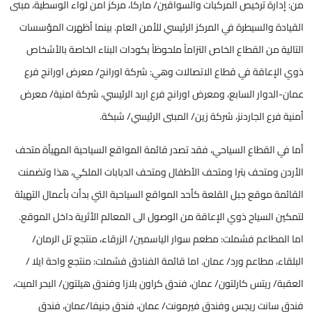
من: إدارة ترخيص المركبات والسواقين/ ماركا، مركز امن لواء الوسطية، مبنى
القيادة والسيطرة في المركز الرئيسي للأمن العام. بينما أظهرت المؤسسات
التالية من القطاع الخاص التزاماً ملحوظاً بكودات البناء الخاصة بالأشخاص
ذوي الإعاقة في قطاع الاتصالات وهي: شركة اورانج/ معرض اورانج فرع
عمان-الدوار السابع، ومعرض اورانج فرع اربد الرئيسي، شركة امنية/ معرض
أمنية فرع الجاردنز، شركة زين/ المبنى الرئيسي/ شبكة.
أما في القطاع السياحي، فقد تصدر قائمة المواقع السياحية المهيأة متحف
الأردن ومتحف بترا ومتحف الأطفال ومتحف الدبابات الملكي، هذا وتضمنت
القائمة موقع جبل القلعة كأحد المواقع السياحية التي بدأت بأعمال التهيئة
لتمكين السياح ذوي الإعاقة من الوصول الى المعالم الأثرية داخل الموقع.
اما المطاعم فشملت: مطعم سوار الياسمين/ الزرقاء، منتجع تل الرمان/
البلقاء، مطاعم ورد/ عمان. اما قائمة الفنادق فشملت: منتجع واحة ايلا /
العقبة/ ريتس كارلتون/ عمان، فندق كراون بلازا وفندق هيلتون/ البحر الميت،
فندق سانت ريجس وفندق فيرمونت/ عمان، فندق جنيفا/عمان، فندق