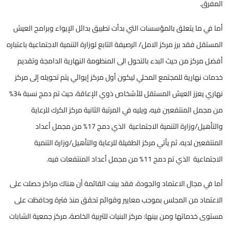
المفرق.
أما في ما يتعلق بالمؤسسات التي بدأت تطبيق بدائل الإيواء وبرامج العيش
المستقل فقد برز مركز الامل/ الرصيفة التابع لوزارة التنمية الاجتماعية باعتباره
أفضل مركز من حيث البدء بالتحول الى المنظومة النهارية الدامجة وتقديم
خدمات نهارية للمجتمع المحلي ليكون أول مركز إيوائي يتم تحويله إلى مركز
نهاري يعزز العيش المستقل للأشخاص ذوي الإعاقة، حيث تم دمج نسبة 34%
من مجمل المنتفعين فيه، ويليه في المرتبة الثانية مركز الكرك للرعاية
والتأهيل/وزارة التنمية الاجتماعية الذي دمج 17% من مجمل أعداد
المنتفعين لديه، ثم يأتي مركز الطفيلة للرعاية والتأهيل/وزارة التنمية
الاجتماعية الذي تم دمج 11% من مجمل أعداد المنتفعات فيه.
أما في مجال الاعتماد والجودة، فقد بينت القائمة أن هناك مراكز حصلت على
الاعتماد من المجلس بموجب معايير وقوائم تحقق منذ فترة وحافظت على
مستوى خدماتها ومن بينها: مركز البنيات للتربية الخاصة، مركز جمعية الشابات