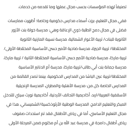
تصنيفاً لهذه المؤسسات بحسب مجال عملها وما تقدمه من خدمات.
ففي مجال التعليم، برزت أسماء مدارس حكومية وخاصة؛ أظهرت ممارسات
فضلى في مجال دمج الطلبة ذوي الإعاقة وهي: مدرسة خولة بنت الأزور
الثانوية للبنات/ تربية الأغوار الشمالية، مدرسة نسيبة المازنية الثانوية
المختلطة/ تربية الجيزة، مدرسة ضاحية الأمير حسن الأساسية المختلطة الأولى/
تربية ماركا، مدرسة ضاحية الأمير حسن الأساسية المختلطة الثانية / تربية ماركا،
مدرسة جمانة بنت أبي طالب/تربية ماركا، مدرسة أم الدنانير الأساسية
المختلطة/تربية عين الباشا من المدارس الحكومية. بينما تصدر القائمة من
المدارس الخاصة كل من: مدرسة الأهلية والمطران، المدرسة الإنجيلية
الأسقفية العربية/اربد، أكاديمية التحالف الأردنية، أكاديمية نورث سيتي للتدخل
المبكر والتعليم الدامج، المدرسة الوطنية الأرثوذكسية/الشميساني، هذا في
مجال التعليم الأساسي، أما في رياض الأطفال فقد تم استحداث صفوف
رياض أطفال دامجة في مدرسة عبد الله بن أم مكتوم ضمن المرحلة الأولى